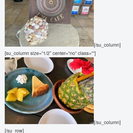
[/su_column]
[su_column size=”1/2″ center=”no” class=””]
[/su_column]
[/su_row]