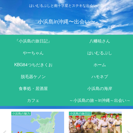
はいむるぶしと南十字星とステキな出会いの旅
小浜島in沖縄〜出会い〜
『小浜島の旅日記』
八幡暁さん
やーちゃん
はいむるぶし
KBG84つちだきくお
ホーム
脱毛器ケノン
ハモネプ
食事処・居酒屋
小浜島の海岸
カフェ
～小浜島の旅～in沖縄～出会い～
小浜島の魅力
小浜島の旅日記
小