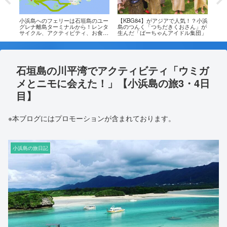
・八
小浜島へのフェリーは石垣島のユー
【KBG84】がアジアで人気！？小浜
島料
ュノ
グレナ離島ターミナルから！レンタ
島のつんく「つちだきくおさん」が
な心
島
サイクル、アクティビティ、お食事
生んだ「ばーちゃんアイドル集団」
夜】
処オススメは？
石垣島の川平湾でアクティビティ「ウミガ
メとニモに会えた！」【小浜島の旅3・4日
目】
※本ブログにはプロモーションが含まれております。
小浜島の旅日記