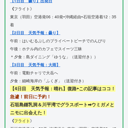
【1日目 曇り】出発日
《
フライト》
東京（羽田）空港発06：40発⇨沖縄経由⇨
石垣空港着12：35
着
【2日目 天気予報：曇り】
午前：はいむるぶしのプライベートビーチでのんびり
午後：ホテル内のカフェでスイーツ三昧
＊夕食：島ダイニング「ゆうな」（送迎付き））
【3日目 天気予報：大雨】
午前：
電動チャリで大岳へ
夕食：細崎海岸の「ふくぎ」（送迎付き）
【4日目 天気予報：晴れ】復路⇦
この記事はココ！
急遽！前日に予約！
石垣島鍾乳洞＆川平湾でグラスボート➡ウミガメと
ニモに出会えた！
《
フライト
》