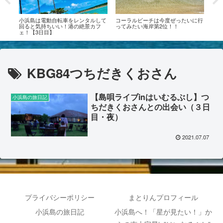
ィ
小浜島は電動自転車をレンタルして
コーラルビーチは今度ぜったいに行
【小
【小
回ると気持ちいい！港の絶景カフ
ってみたい海岸第2位！！
丈夫
ェ！【3日目】
味し
KBG84つちだきくおさん
【島唄ライブinはいむるぶし】つ
小浜島の旅日記
ちだきくおさんとの出会い（３日
目・夜）
2021.07.07
プライバシーポリシー
まとりんプロフィール
小浜島の旅日記
小浜島へ！「星が見たい！」か