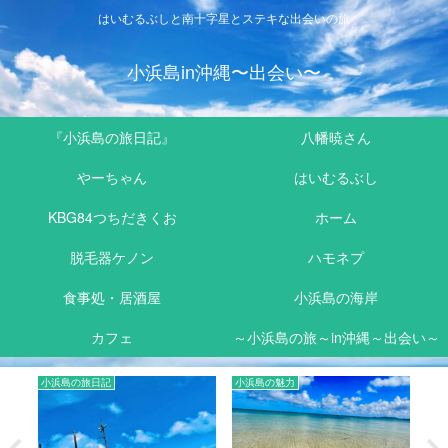
はいむるぶしと南十字星とステキな出会いの旅
小浜島in沖縄〜出会い〜
『小浜島の旅日記』
八幡暁さん
やーちゃん
はいむるぶし
KBG84つちだきくお
ホーム
脱毛器ケノン
ハモネプ
食事処・居酒屋
小浜島の海岸
カフェ
～小浜島の旅～in沖縄～出会い～
小浜島の旅日記
小浜島の魅力
小