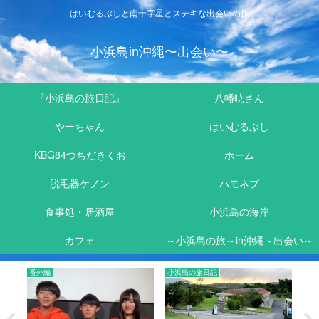
はいむるぶしと南十字星とステキな出会いの旅
小浜島in沖縄〜出会い〜
『小浜島の旅日記』
八幡暁さん
やーちゃん
はいむるぶし
KBG84つちだきくお
ホーム
脱毛器ケノン
ハモネプ
食事処・居酒屋
小浜島の海岸
カフェ
～小浜島の旅～in沖縄～出会い～
記
小浜島の旅日記
小浜島の魅力