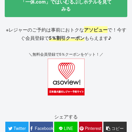
「一休.com」ではいむるぶしホテルを見て
みる
※レジャーのご予約は事前におトクな
アソビュー
で！今す
ぐ会員登録で
5％割引クーポン
もらえます♪
＼無料会員登録で5％クーポンをゲット！／
シェアする
Twitter
Facebook
LINE
Pinterest
コピー