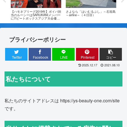
はいむるぶし」～石垣島
【小浜島の旅3】はいむるぶしホテ
ちゅらさんの舞台【こは
～（４日目）
ルでの過ごし方☆夕食は「ゆうな」
普通の民家だった！何と
へ【2日目】
住んでいるって本当？
プライバシーポリシー
Twitter
Facebook
LINE
Pinterest
コピー
2025.12.17
2021.08.10
私たちについて
私たちのサイトアドレスは https://ys-beauty-one.com/site
です。