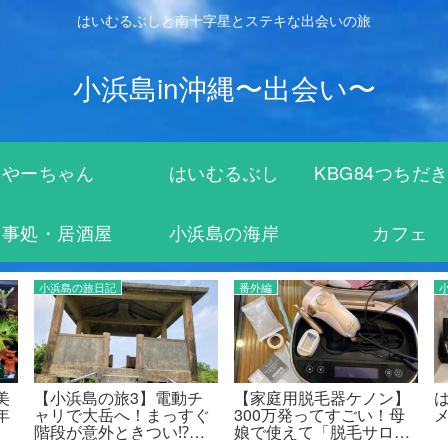
はいむるぶしと南十字星とステキな出会いの旅
小浜島in沖縄〜出会い〜
やーちゃん
はいむるぶし
KBG84つちだ
食事処・居酒屋
小浜島の海岸
カフェ
小浜島の魅力
小浜島の魅力
む
石長田海岸とカトレ展望
小浜島へのフェリーは石
し
台はひっそりとしたマン
垣島のユーグレナ離島タ
へ
グローブが眺められる高
ーミナルから！レンタサ