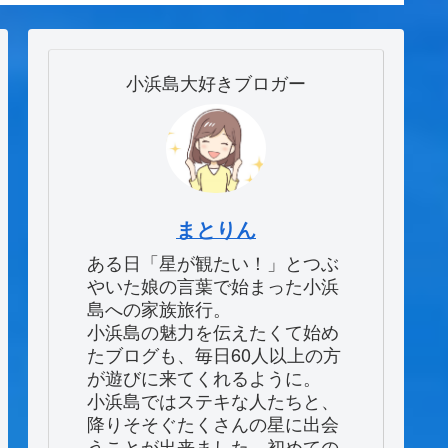
in石長田海岸～（３日
け！【1日目】
の旅3・
目）
小浜島大好きブロガー
まとりん
ある日「星が観たい！」とつぶ
やいた娘の言葉で始まった小浜
島への家族旅行。
小浜島の魅力を伝えたくて始め
たブログも、毎日60人以上の方
が遊びに来てくれるように。
小浜島ではステキな人たちと、
降りそそぐたくさんの星に出会
うことが出来ました。初めての