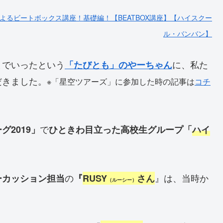
によるビートボックス講座！基礎編！【BEATBOX講座】【ハイスクー
ル・バンバン】
までいったという
に、私た
「たびとも」のやーちゃん
だきました。
※「星空ツアーズ」に参加した時の記事は
コチ
で
グ2019」
ひときわ目立った高校生グループ
「
ハイ
の
』は、当時か
ーカッション担当
『
RUSY
さん
（ルーシー）