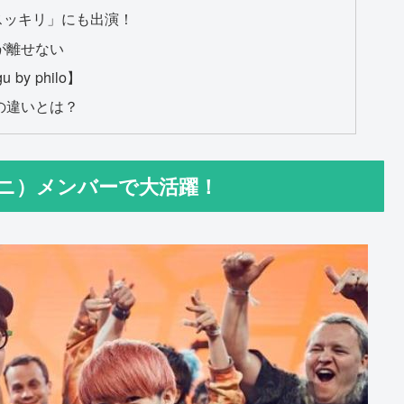
「スッキリ」にも出演！
が離せない
y philo】
の違いとは？
カニ）メンバーで大活躍！