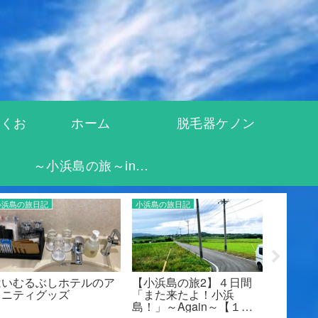
きくお
ホーム
脱毛器ケノン
～小浜島の旅～in沖
縄～出会い～
小浜島の旅日記
小浜島の旅日記
小浜島の旅
石垣島のツアーガイド・
【小浜島の旅3】はいむ
石垣島
八幡暁さんとカヤックで
るぶしホテルは今までに
ィビテ
海のマングローブツアー
ない混み方！〇ロナ明
モに会