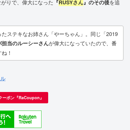
ながりで、偉大になった
を追
『
RUSYさん
』のその後
たステキなお姉さん「やーちゃん」。同じ「2019
が偉大になっていたので、番
パ担当のルーシーさん
すね！
アル
クーポン『RaCoupon』