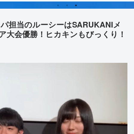
台と浅瀬のマングローブ
イクル、アクティビテ
海岸線
ィ、お食事処オススメ
は？
パ担当のルーシーはSARUKANIメ
ア大会優勝！ヒカキンもびっくり！