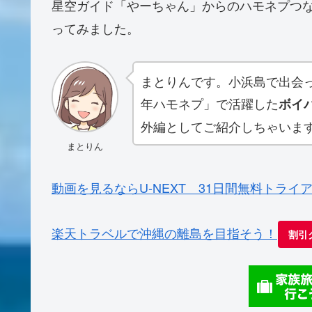
星空ガイド「やーちゃん」からのハモネプつ
ってみました。
まとりんです。小浜島で出会っ
年ハモネプ」で活躍した
ボイ
外編としてご紹介しちゃいま
まとりん
動画を見るならU-NEXT 31日間無料トライ
楽天トラベルで沖縄の離島を目指そう！
割引