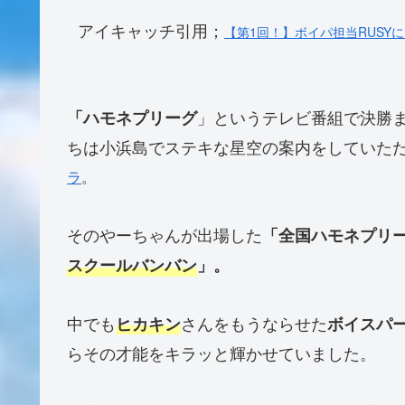
アイキャッチ引用；
【第1回！】ボイパ担当RUSY
」というテレビ番組で決勝
「ハモネプリーグ
ちは小浜島でステキな星空の案内をしていた
ラ
。
そのやーちゃんが出場した
「全国ハモネプリー
スクールバンバン
」。
中でも
さんをもうならせた
ヒカキン
ボイスパ
らその才能をキラッと輝かせていました。