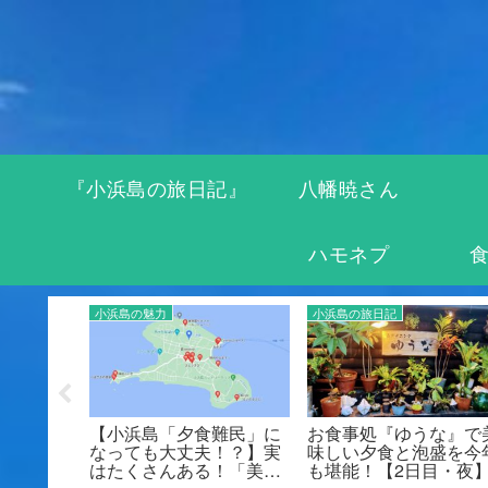
『小浜島の旅日記』
八幡暁さん
ハモネプ
小浜島の旅日記
小浜島の旅日記
】４日間
【KBG84】がアジアで人
【小浜島の旅3】はい
小浜
気！？小浜島のつんく
るぶしホテルでの過ご
n～【１日
「つちだきくおさん」が
方☆夕食は「ゆうな」