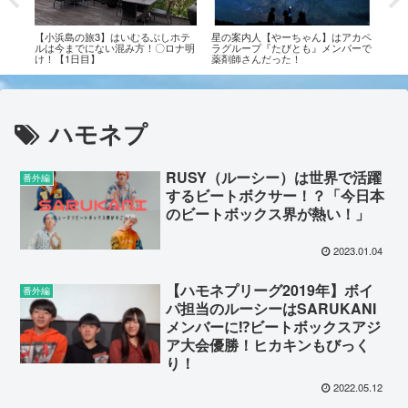
に行
【小浜島の旅3】はいむるぶしホテ
星の案内人【やーちゃん】はアカペ
はい
ルは今までにない混み方！〇ロナ明
ラグループ『たびとも』メンバーで
ッズ
け！【1日目】
薬剤師さんだった！
ハモネプ
RUSY（ルーシー）は世界で活躍
番外編
するビートボクサー！？「今日本
のビートボックス界が熱い！」
2023.01.04
【ハモネプリーグ2019年】ボイ
番外編
パ担当のルーシーはSARUKANI
メンバーに⁉ビートボックスアジ
ア大会優勝！ヒカキンもびっく
り！
2022.05.12