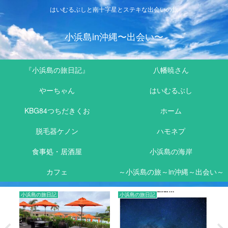
はいむるぶしと南十字星とステキな出会いの旅
小浜島in沖縄〜出会い〜
『小浜島の旅日記』
八幡暁さん
やーちゃん
はいむるぶし
KBG84つちだきくお
ホーム
脱毛器ケノン
ハモネプ
食事処・居酒屋
小浜島の海岸
カフェ
～小浜島の旅～in沖縄～出会い～
小浜島の旅日記
小浜島の旅日記
小